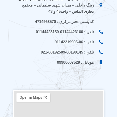
a
r
a
a
رینگ داخلی – میدان شهید سلیمانی – مجتمع
t
تجاری الماس – واحد45 و 43
کد پستی دفتر مرکزی : 4714963570
تلفن : 01144423160-01144423150
تلفن : 06-01142219905
تلفن : 88190145-88192509-021
موبایل : 09900607529