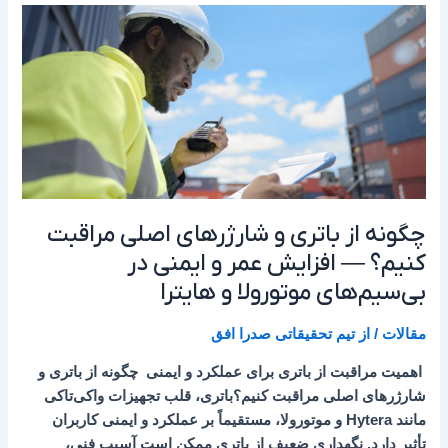
چگونه
از
باتری
و
شارژرهای
اصلی
مراقبت
کنیم؟
—
چگونه از باتری و شارژرهای اصلی مراقبت
افزایش
عمر
کنیم؟ — افزایش عمر و ایمنی در
و
بی‌سیم‌های موتورولا و هایترا
ایمنی
در
مقالات
/ از
تیم تحقیقاتی صدرا افق
بی‌سیم‌های
اهمیت مراقبت از باتری برای عملکرد و ایمنی چگونه از باتری و
موتورولا
شارژرهای اصلی مراقبت کنیم؟باتری، قلب تجهیزات واکی‌تاکی
و
مانند Hytera و موتورولا، مستقیماً بر عملکرد و ایمنی کاربران
هایترا
تأثیر دارد. نگهداری ضعیف از باتری ممکن است آسیب فنی،