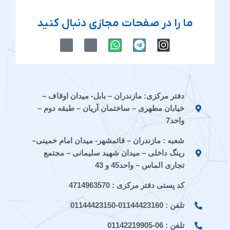
ما را در صفحات مجازی دنبال کنید
M
M
W
T
I
-
-
h
e
n
i
i
a
l
s
c
c
t
e
t
o
o
s
g
a
n
n
a
r
g
دفتر مرکزی: مازندران – بابل- میدان اوقاف –
-
-
p
a
r
خیابان مطهری – ساختمان آریان – طبقه دوم –
e
a
p
m
a
i
p
m
واحد7
t
a
شعبه : مازندران – قائمشهر- میدان امام خمینی–
a
r
a
a
رینگ داخلی – میدان شهید سلیمانی – مجتمع
t
تجاری الماس – واحد45 و 43
کد پستی دفتر مرکزی : 4714963570
تلفن : 01144423160-01144423150
تلفن : 06-01142219905