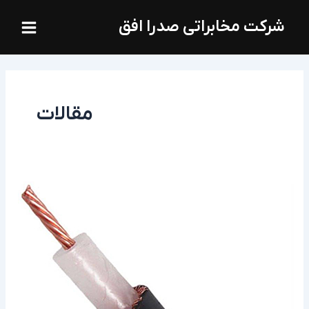
فتن
Main
شرکت مخابراتی صدرا افق
ه
Menu
حتوا
مقالات
انواع
کابل
کواکسیال
RG