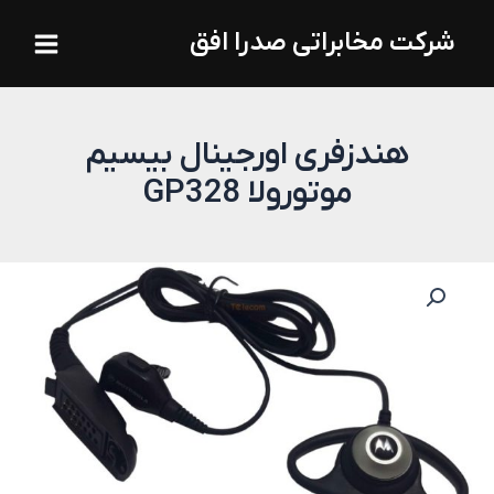
فتن
Main
شرکت مخابراتی صدرا افق
ه
Menu
حتوا
هندزفری اورجینال بیسیم
موتورولا GP328