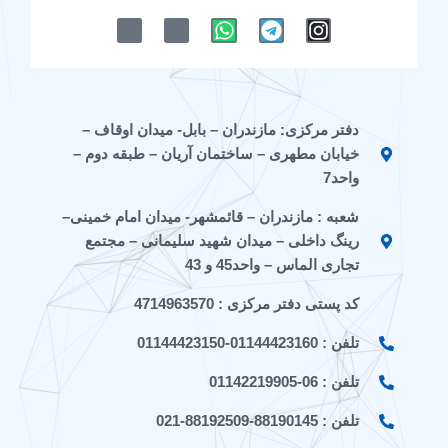
M
M
W
T
I
-
-
h
e
n
i
i
a
l
s
c
c
t
e
t
o
o
s
g
a
n
n
a
r
g
دفتر مرکزی: مازندران – بابل- میدان اوقاف –
-
-
p
a
r
خیابان مطهری – ساختمان آریان – طبقه دوم –
e
a
p
m
a
i
p
m
واحد7
t
a
شعبه : مازندران – قائمشهر- میدان امام خمینی–
a
r
a
a
رینگ داخلی – میدان شهید سلیمانی – مجتمع
t
تجاری الماس – واحد45 و 43
کد پستی دفتر مرکزی : 4714963570
تلفن : 01144423160-01144423150
تلفن : 06-01142219905
تلفن : 88190145-88192509-021