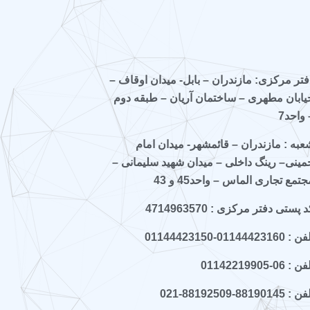
فتر مرکزی: مازندران – بابل- میدان اوقاف –
یابان مطهری – ساختمان آریان – طبقه دوم
 واحد7
عبه : مازندران – قائمشهر- میدان امام
مینی– رینگ داخلی – میدان شهید سلیمانی –
جتمع تجاری الماس – واحد45 و 43
 پستی دفتر مرکزی : 4714963570
 : 01144423160-01144423150
ن : 06-01142219905
 : 88190145-88192509-021