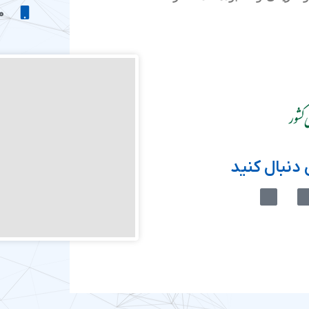
موب
دنبال کنید
M
M
-
-
i
i
c
c
o
o
n
n
-
-
e
a