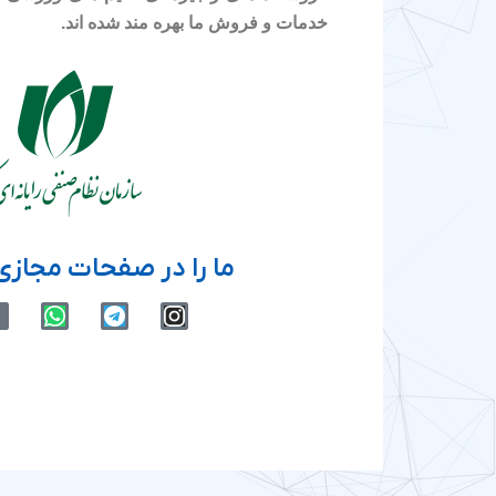
خدمات و فروش ما بهره مند شده اند.
ما را در صفحات مجازی 
W
T
I
h
e
n
a
l
s
t
e
t
s
g
a
a
r
g
p
a
r
p
m
a