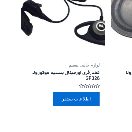
لوازم جانبی بیسیم
لا
هندزفری اورجینال بیسیم موتورولا
GP328
امتیاز
0
اطلاعات بیشتر
از
5