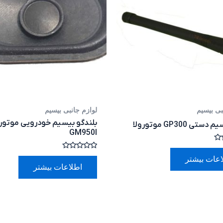
بی بیسیم
لوازم جانبی بیسیم
بلندگو بیسیم خودرویی موتورو
تی GP300 موتورولا
GM950I
امتیاز
اعات بیشتر
0
اطلاعات بیشتر
از
5