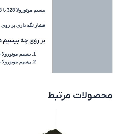
بیسیم موتورولا 328 یا 338 پلاس ، مانند سری های GP328 یا G9338 بر روی باطری خود خشاب گیره باطری ندارند ، به دلیل کوچک بودن باطری آنها
فشار نگه داری بر روی
بر روی چه بیسیم ه
بیسیم موتورولا GP328 پلاس
بیسیم موتورولا GP338 پلاس
محصولات مرتبط