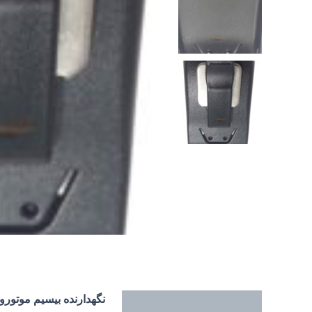
نگهدارنده بیسیم موتورولا GP338 پلاس برای قرار دادن بیسیم بر روی کمربند یا لباس یا هر تجهیز دیگه ای استفاد
توضیحات