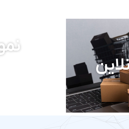
نمون
لاین