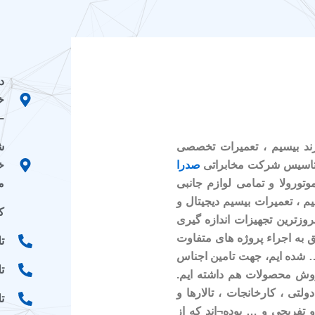
د
خ
–
ش
رند بیسیم ، تعمیرات تخصصی
خ
صدرا
م
وتورولا و تمامی لوازم جانبی
م ، تعمیرات بیسیم دیجیتال و
کد
وزترین تجهیزات اندازه گیری
ق به اجراء پروژه های متفاوت
تلفن
 … شده ایم، جهت تامین اجناس
تلف
روش محصولات هم داشته ایم.
ولتی ، کارخانجات ، تالارها و
تلفن
 تفریحی و … بوده¬اند که از