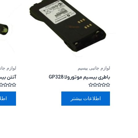
لوازم جانبی بیسیم
لوازم جان
باطری بیسیم موتورولا GP328
آنتن بیسیم دس
امتیاز
امتیاز
0
0
اطلاعات بیشتر
اطل
از
از
5
5