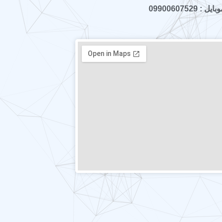
ایل : 09900607529