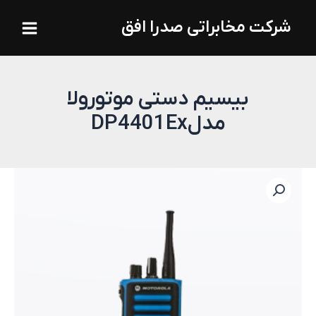
فتن
Main
شرکت مخابراتی صدرا افق
ه
Menu
حتوا
بیسیم دستی موتورولا
مدلDP4401Ex