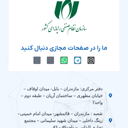
ما را در صفحات مجازی دنبال کنید
M
M
W
T
I
-
-
h
e
n
i
i
a
l
s
c
c
t
e
t
o
o
s
g
a
n
n
a
r
g
دفتر مرکزی: مازندران – بابل- میدان اوقاف –
-
-
p
a
r
خیابان مطهری – ساختمان آریان – طبقه دوم –
e
a
p
m
a
i
p
m
واحد7
t
a
شعبه : مازندران – قائمشهر- میدان امام خمینی–
a
r
a
a
رینگ داخلی – میدان شهید سلیمانی – مجتمع
t
تجاری الماس – واحد45 و 43