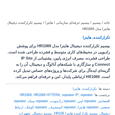
خانه
/
بیسیم
/
بیسیم حرفه‌ای سازمانی
/
هایترا
/ بیسیم تکرارکننده دیجیتال
هایترا مدل HR1069
تکرارکننده
,
هایترا
بیسیم تکرارکننده دیجیتال هایترا مدل HR1069 برای پوشش
رادیویی در محیط‌های کاری متوسط و فشرده طراحی شده است.
طراحی فشرده، مصرف انرژی پایین، پشتیبانی از IP Site
Connect و سازگاری با شبکه‌های آنالوگ و دیجیتال، آن را به
گزینه‌ای ایده‌آل برای شرکت‌ها و پروژه‌های حساس تبدیل کرده
است. HR1069 ارتباطی پایدار، امن و حرفه‌ای فراهم می‌کند.
دسته ها:
تکرارکننده
,
هایترا
برچسب ها:
repeater
,
repeater IP
,
HR1069 HYTERA
,
HR1069
اقتصادی
,
repeater امن
,
repeater رک‌مونت
,
repeater سبک
,
repeater
صنعتی
,
repeater هایترا
,
repeater کم‌مصرف
,
repeater کوچک
,
ارتباط
دیجیتال
,
بیسیم تکرارکننده هایترا HR106
,
بیسیم دیجیتال
,
تجهیزات