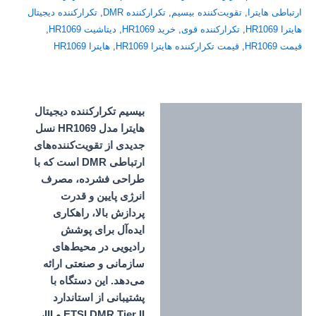
ارتباطی هایترا
,
تقویت‌کننده بیسیم
,
تکرارکننده DMR
,
تکرارکننده دیجیتال
هایترا HR1069
,
تکرارکننده قوی
,
خرید HR1069
,
دیتاشیت HR1069
,
قیمت HR1069
,
قیمت تکرارکننده هایترا HR1069
,
هایترا HR1069
بیسیم تکرارکننده دیجیتال
توضیحات
هایترا مدل HR1069 نسل
جدیدی از تقویت‌کننده‌های
ارتباطی DMR است که با
طراحی فشرده، مصرف
انرژی پایین و قدرت
پردازش بالا، راهکاری
ایده‌آل برای پوشش
رادیویی در محیط‌های
سازمانی و صنعتی ارائه
می‌دهد. این دستگاه با
پشتیبانی از استاندارد
ETSI DMR Tier II و III،