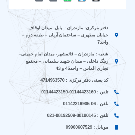
i
i
a
l
s
c
c
t
e
t
o
o
s
g
a
n
n
a
r
g
دفتر مرکزی: مازندران – بابل- میدان اوقاف –
-
-
p
a
r
خیابان مطهری – ساختمان آریان – طبقه دوم –
e
a
p
m
a
i
p
m
واحد7
t
a
شعبه : مازندران – قائمشهر- میدان امام خمینی–
a
r
a
a
رینگ داخلی – میدان شهید سلیمانی – مجتمع
t
تجاری الماس – واحد45 و 43
کد پستی دفتر مرکزی : 4714963570
تلفن : 01144423160-01144423150
تلفن : 06-01142219905
تلفن : 88190145-88192509-021
موبایل : 09900607529