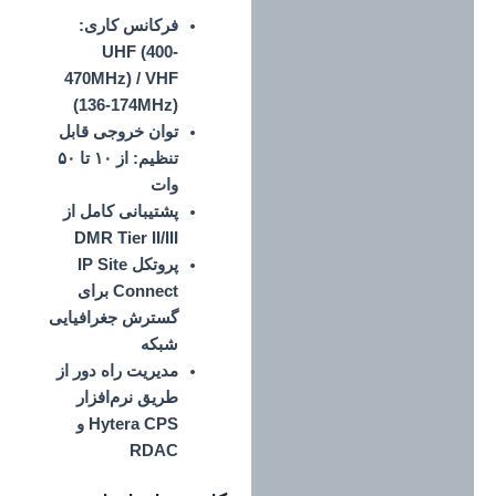
فرکانس کاری:
UHF (400-
470MHz) / VHF
(136-174MHz)
توان خروجی قابل
تنظیم:
از ۱۰ تا ۵۰
وات
پشتیبانی کامل از
DMR Tier II/III
پروتکل IP Site
Connect برای
گسترش جغرافیایی
شبکه
مدیریت راه دور از
طریق نرم‌افزار
Hytera CPS و
RDAC