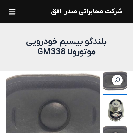
فتن
Main
شرکت مخابراتی صدرا افق
ه
Menu
حتوا
بلندگو بیسیم خودرویی
موتورولا GM338