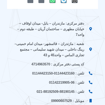
-
-
h
e
n
i
i
a
l
s
c
c
t
e
t
o
o
s
g
a
n
n
a
r
g
دفتر مرکزی: مازندران – بابل- میدان اوقاف –
-
-
p
a
r
خیابان مطهری – ساختمان آریان – طبقه دوم –
e
a
p
m
a
i
p
m
واحد7
t
a
شعبه : مازندران – قائمشهر- میدان امام خمینی–
a
r
a
a
رینگ داخلی – میدان شهید سلیمانی – مجتمع
t
تجاری الماس – واحد45 و 43
کد پستی دفتر مرکزی : 4714963570
تلفن : 01144423160-01144423150
تلفن : 06-01142219905
تلفن : 88190145-88192509-021
موبایل : 09900607529