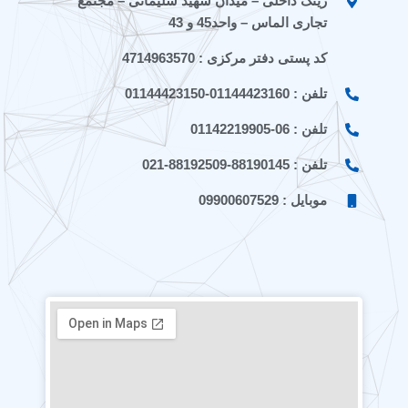
a
a
رینگ داخلی – میدان شهید سلیمانی – مجتمع
t
تجاری الماس – واحد45 و 43
کد پستی دفتر مرکزی : 4714963570
تلفن : 01144423160-01144423150
تلفن : 06-01142219905
تلفن : 88190145-88192509-021
موبایل : 09900607529