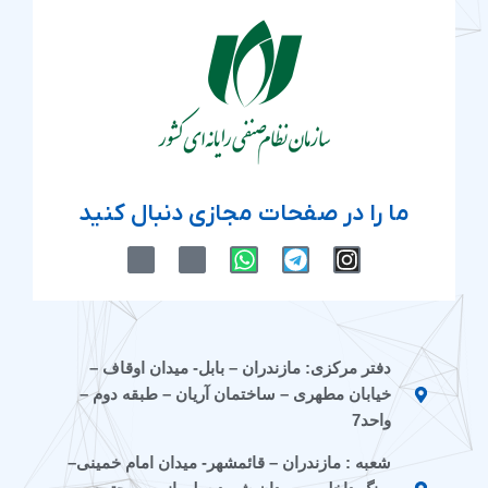
ما را در صفحات مجازی دنبال کنید
M
M
W
T
I
-
-
h
e
n
i
i
a
l
s
c
c
t
e
t
o
o
s
g
a
n
n
a
r
g
دفتر مرکزی: مازندران – بابل- میدان اوقاف –
-
-
p
a
r
خیابان مطهری – ساختمان آریان – طبقه دوم –
e
a
p
m
a
i
p
m
واحد7
t
a
شعبه : مازندران – قائمشهر- میدان امام خمینی–
a
r