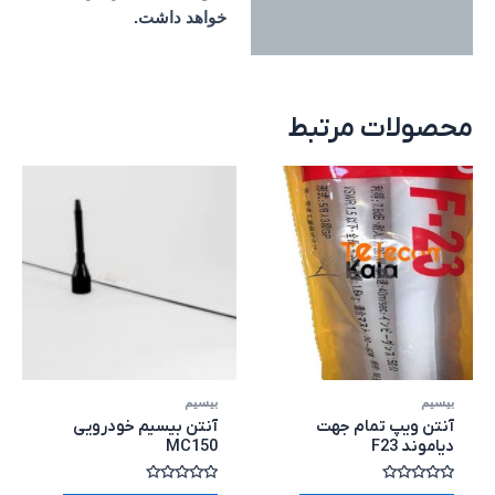
خواهد داشت.
محصولات مرتبط
بیسیم
بیسیم
آنتن ویپ تمام جهت
آنتن بیسیم خودرویی
دیاموند F23
MC150
امتیاز
امتیاز