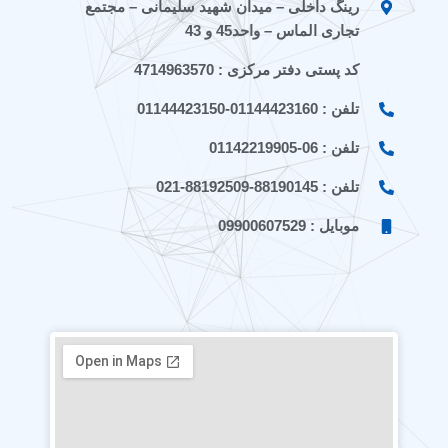
a
a
رینگ داخلی – میدان شهید سلیمانی – مجتمع
t
تجاری الماس – واحد45 و 43
کد پستی دفتر مرکزی : 4714963570
تلفن : 01144423160-01144423150
تلفن : 06-01142219905
تلفن : 88190145-88192509-021
موبایل : 09900607529