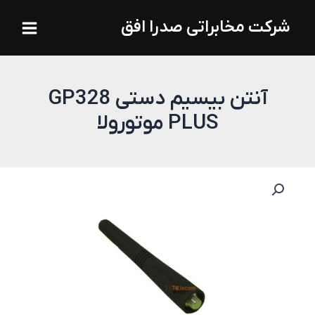
فتن
Main
شرکت مخابراتی صدرا افق
ه
Menu
حتوا
آنتن بیسیم دستی GP328
PLUS موتورولا