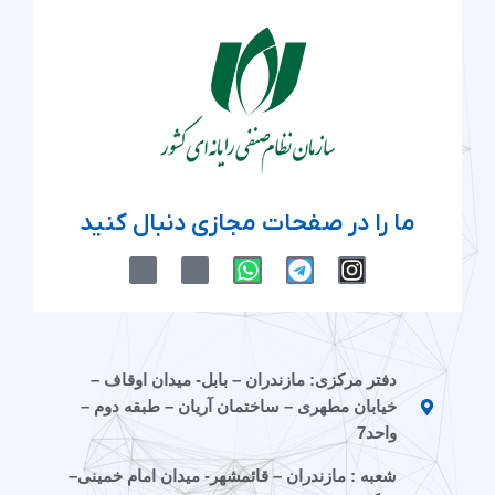
ما را در صفحات مجازی دنبال کنید
M
M
W
T
I
-
-
h
e
n
i
i
a
l
s
c
c
t
e
t
o
o
s
g
a
n
n
a
r
g
دفتر مرکزی: مازندران – بابل- میدان اوقاف –
-
-
p
a
r
خیابان مطهری – ساختمان آریان – طبقه دوم –
e
a
p
m
a
i
p
m
واحد7
t
a
شعبه : مازندران – قائمشهر- میدان امام خمینی–
a
r