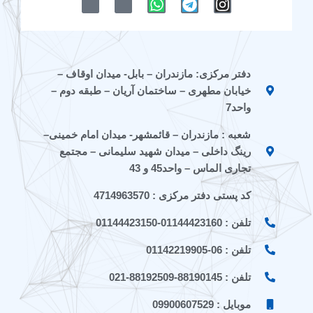
-
-
h
e
n
i
i
a
l
s
c
c
t
e
t
o
o
s
g
a
n
n
a
r
g
دفتر مرکزی: مازندران – بابل- میدان اوقاف –
-
-
p
a
r
خیابان مطهری – ساختمان آریان – طبقه دوم –
e
a
p
m
a
i
p
m
واحد7
t
a
شعبه : مازندران – قائمشهر- میدان امام خمینی–
a
r
a
a
رینگ داخلی – میدان شهید سلیمانی – مجتمع
t
تجاری الماس – واحد45 و 43
کد پستی دفتر مرکزی : 4714963570
تلفن : 01144423160-01144423150
تلفن : 06-01142219905
تلفن : 88190145-88192509-021
موبایل : 09900607529