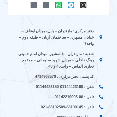
M
M
W
T
I
-
-
h
e
n
i
i
a
l
s
c
c
t
e
t
o
o
s
g
a
n
n
a
r
g
دفتر مرکزی: مازندران – بابل- میدان اوقاف –
-
-
p
a
r
خیابان مطهری – ساختمان آریان – طبقه دوم –
e
a
p
m
a
i
p
m
واحد7
t
a
شعبه : مازندران – قائمشهر- میدان امام خمینی–
a
r
a
a
رینگ داخلی – میدان شهید سلیمانی – مجتمع
t
تجاری الماس – واحد45 و 43
کد پستی دفتر مرکزی : 4714963570
تلفن : 01144423160-01144423150
تلفن : 06-01142219905
تلفن : 88190145-88192509-021