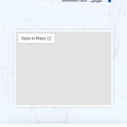
موبایل : 09900607529