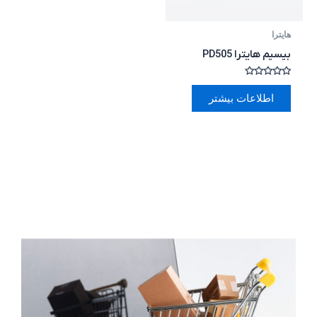
هایترا
بیسیم هایترا PD505
امتیاز
0
اطلاعات بیشتر
از
5