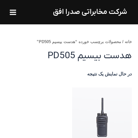
فتن
Main
شرکت مخابراتی صدرا افق
ه
Menu
حتوا
خانه
/ محصولات برچسب خورده “هدست بیسیم PD505”
هدست بیسیم PD505
در حال نمایش یک نتیجه