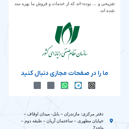
تفریحی و … بوده¬اند که از خدمات و فروش ما بهره مند
شده اند.
ما را در صفحات مجازی دنبال کنید
M
M
W
T
I
-
-
h
e
n
i
i
a
l
s
c
c
t
e
t
o
o
s
g
a
n
n
a
r
g
دفتر مرکزی: مازندران – بابل- میدان اوقاف –
-
-
p
a
r
خیابان مطهری – ساختمان آریان – طبقه دوم –
e
a
p
m
a
i
p
m
واحد7