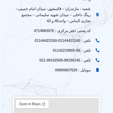
t
a
شعبه : مازندران – قائمشهر- میدان امام خمینی–
a
r
a
a
رینگ داخلی – میدان شهید سلیمانی – مجتمع
t
تجاری الماس – واحد45 و 43
کد پستی دفتر مرکزی : 4714963570
تلفن : 01144423160-01144423150
تلفن : 06-01142219905
تلفن : 88190145-88192509-021
موبایل : 09900607529