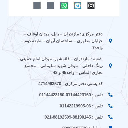
M
M
W
T
I
-
-
h
e
n
i
i
a
l
s
c
c
t
e
t
o
o
s
g
a
n
n
a
r
g
دفتر مرکزی: مازندران – بابل- میدان اوقاف –
-
-
p
a
r
خیابان مطهری – ساختمان آریان – طبقه دوم –
e
a
p
m
a
i
p
m
واحد7
t
a
شعبه : مازندران – قائمشهر- میدان امام خمینی–
a
r
a
a
رینگ داخلی – میدان شهید سلیمانی – مجتمع
t
تجاری الماس – واحد45 و 43
کد پستی دفتر مرکزی : 4714963570
تلفن : 01144423160-01144423150
تلفن : 06-01142219905
تلفن : 88190145-88192509-021