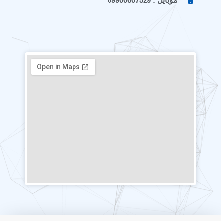
موبایل : 09900607529