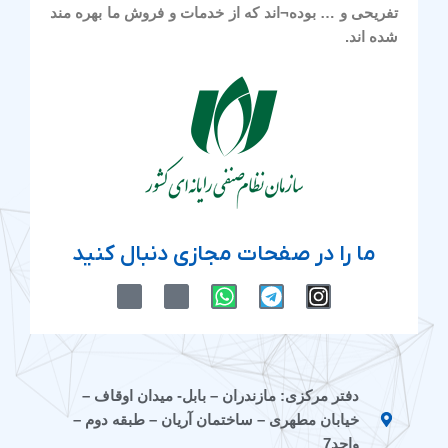
تفریحی و … بوده¬اند که از خدمات و فروش ما بهره مند
شده اند.
ما را در صفحات مجازی دنبال کنید
M
M
W
T
I
-
-
h
e
n
i
i
a
l
s
c
c
t
e
t
o
o
s
g
a
n
n
a
r
g
دفتر مرکزی: مازندران – بابل- میدان اوقاف –
-
-
p
a
r
خیابان مطهری – ساختمان آریان – طبقه دوم –
e
a
p
m
a
i
p
m
واحد7