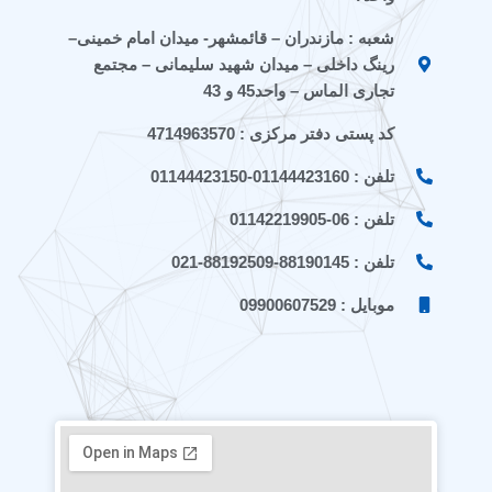
t
a
شعبه : مازندران – قائمشهر- میدان امام خمینی–
a
r
a
a
رینگ داخلی – میدان شهید سلیمانی – مجتمع
t
تجاری الماس – واحد45 و 43
کد پستی دفتر مرکزی : 4714963570
تلفن : 01144423160-01144423150
تلفن : 06-01142219905
تلفن : 88190145-88192509-021
موبایل : 09900607529