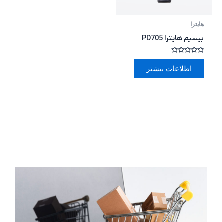
هایترا
بیسیم هایترا PD705
امتیاز
0
اطلاعات بیشتر
از
5