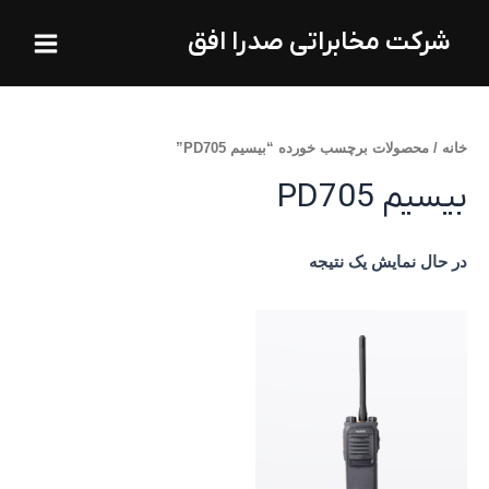
فتن
Main
شرکت مخابراتی صدرا افق
ه
Menu
حتوا
خانه
/ محصولات برچسب خورده “بیسیم PD705”
بیسیم PD705
در حال نمایش یک نتیجه