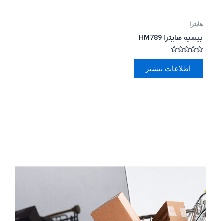
هایترا
بیسیم هایترا HM789
امتیاز
0
اطلاعات بیشتر
از
5