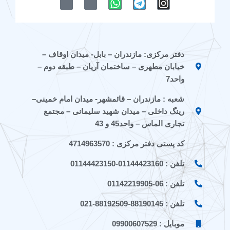
-
-
h
e
n
i
i
a
l
s
c
c
t
e
t
o
o
s
g
a
n
n
a
r
g
دفتر مرکزی: مازندران – بابل- میدان اوقاف –
-
-
p
a
r
خیابان مطهری – ساختمان آریان – طبقه دوم –
e
a
p
m
a
i
p
m
واحد7
t
a
شعبه : مازندران – قائمشهر- میدان امام خمینی–
a
r
a
a
رینگ داخلی – میدان شهید سلیمانی – مجتمع
t
تجاری الماس – واحد45 و 43
کد پستی دفتر مرکزی : 4714963570
تلفن : 01144423160-01144423150
تلفن : 06-01142219905
تلفن : 88190145-88192509-021
موبایل : 09900607529