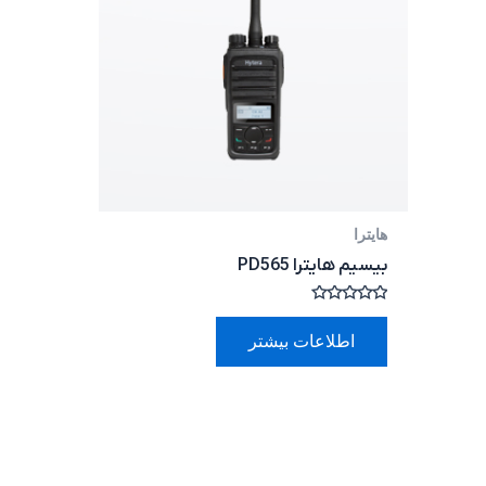
هایترا
بیسیم هایترا PD565
امتیاز
0
اطلاعات بیشتر
از
5