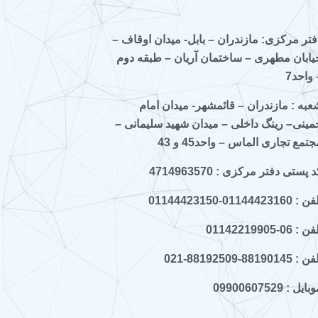
فتر مرکزی: مازندران – بابل- میدان اوقاف –
یابان مطهری – ساختمان آریان – طبقه دوم
 واحد7
عبه : مازندران – قائمشهر- میدان امام
مینی– رینگ داخلی – میدان شهید سلیمانی –
جتمع تجاری الماس – واحد45 و 43
 پستی دفتر مرکزی : 4714963570
 : 01144423160-01144423150
ن : 06-01142219905
 : 88190145-88192509-021
ایل : 09900607529