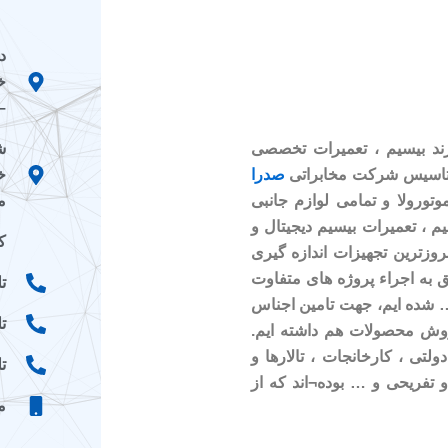
د
خ
–
ش
رند بیسیم ، تعمیرات تخصصی
خ
صدرا
م
وتورولا و تمامی لوازم جانبی
م ، تعمیرات بیسیم دیجیتال و
کد
وزترین تجهیزات اندازه گیری
ق به اجراء پروژه های متفاوت
تلفن
 … شده ایم، جهت تامین اجناس
تلف
روش محصولات هم داشته ایم.
ولتی ، کارخانجات ، تالارها و
تلفن
 تفریحی و … بوده¬اند که از
موب