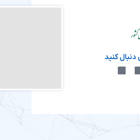
دنبال کنید
M
M
-
-
i
i
c
c
o
o
n
n
-
-
e
a
i
p
t
a