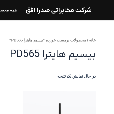
فتن
شرکت مخابراتی صدرا افق
ه
همه محصو
حتوا
خانه
/ محصولات برچسب خورده “بیسیم هایترا PD565”
بیسیم هایترا PD565
در حال نمایش یک نتیجه