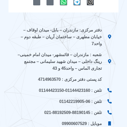
-
-
h
e
n
i
i
a
l
s
c
c
t
e
t
o
o
s
g
a
n
n
a
r
g
دفتر مرکزی: مازندران – بابل- میدان اوقاف –
-
-
p
a
r
خیابان مطهری – ساختمان آریان – طبقه دوم –
e
a
p
m
a
i
p
m
واحد7
t
a
شعبه : مازندران – قائمشهر- میدان امام خمینی–
a
r
a
a
رینگ داخلی – میدان شهید سلیمانی – مجتمع
t
تجاری الماس – واحد45 و 43
کد پستی دفتر مرکزی : 4714963570
تلفن : 01144423160-01144423150
تلفن : 06-01142219905
تلفن : 88190145-88192509-021
موبایل : 09900607529