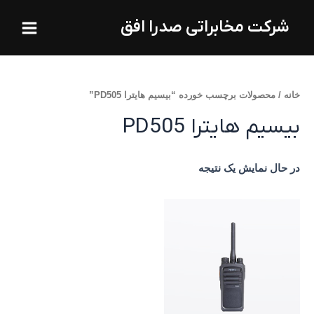
فتن
Main
شرکت مخابراتی صدرا افق
ه
Menu
حتوا
خانه
/ محصولات برچسب خورده “بیسیم هایترا PD505”
بیسیم هایترا PD505
در حال نمایش یک نتیجه