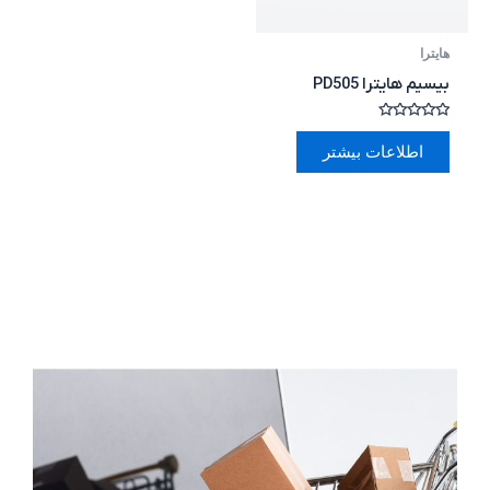
هایترا
بیسیم هایترا PD505
امتیاز
0
اطلاعات بیشتر
از
5