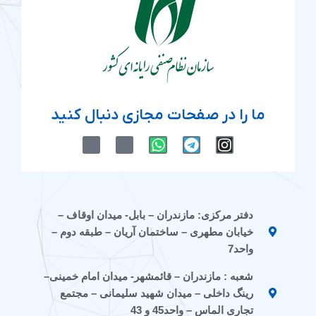
ما را در صفحات مجازی دنبال کنید
M
M
W
T
I
-
-
h
e
n
i
i
a
l
s
c
c
t
e
t
o
o
s
g
a
n
n
a
r
g
دفتر مرکزی: مازندران – بابل- میدان اوقاف –
-
-
p
a
r
خیابان مطهری – ساختمان آریان – طبقه دوم –
e
a
p
m
a
i
p
m
واحد7
t
a
شعبه : مازندران – قائمشهر- میدان امام خمینی–
a
r
a
a
رینگ داخلی – میدان شهید سلیمانی – مجتمع
t
تجاری الماس – واحد45 و 43