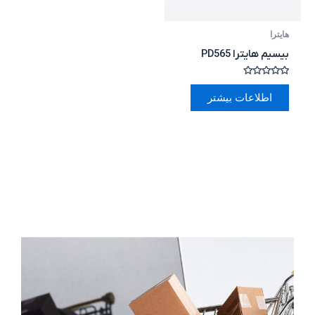
هایترا
بیسیم هایترا PD565
امتیاز
0
اطلاعات بیشتر
از
5