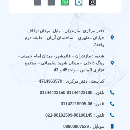
-
-
h
e
n
i
i
a
l
s
c
c
t
e
t
o
o
s
g
a
n
n
a
r
g
دفتر مرکزی: مازندران – بابل- میدان اوقاف –
-
-
p
a
r
خیابان مطهری – ساختمان آریان – طبقه دوم –
e
a
p
m
a
i
p
m
واحد7
t
a
شعبه : مازندران – قائمشهر- میدان امام خمینی–
a
r
a
a
رینگ داخلی – میدان شهید سلیمانی – مجتمع
t
تجاری الماس – واحد45 و 43
کد پستی دفتر مرکزی : 4714963570
تلفن : 01144423160-01144423150
تلفن : 06-01142219905
تلفن : 88190145-88192509-021
موبایل : 09900607529