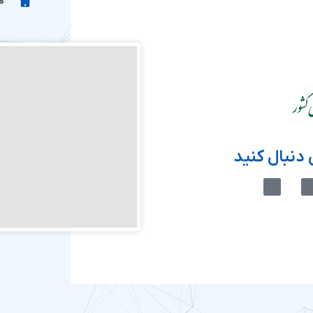
دنبال کنید
M
M
-
-
i
i
c
c
o
o
n
n
-
-
e
a