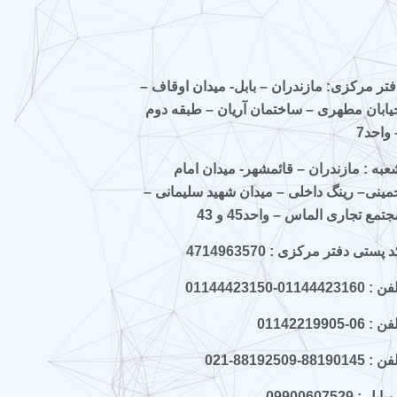
فتر مرکزی: مازندران – بابل- میدان اوقاف –
یابان مطهری – ساختمان آریان – طبقه دوم
 واحد7
عبه : مازندران – قائمشهر- میدان امام
مینی– رینگ داخلی – میدان شهید سلیمانی –
جتمع تجاری الماس – واحد45 و 43
 پستی دفتر مرکزی : 4714963570
 : 01144423160-01144423150
ن : 06-01142219905
 : 88190145-88192509-021
ایل : 09900607529