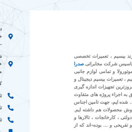
د
خ
–
ش
رند بیسیم ، تعمیرات تخصصی
خ
صدرا
م
وتورولا و تمامی لوازم جانبی
م ، تعمیرات بیسیم دیجیتال و
کد
وزترین تجهیزات اندازه گیری
ق به اجراء پروژه های متفاوت
تلفن
 … شده ایم، جهت تامین اجناس
تلف
روش محصولات هم داشته ایم.
ولتی ، کارخانجات ، تالارها و
تلفن
 تفریحی و … بوده¬اند که از
موب