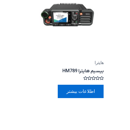
هایترا
بیسیم هایترا HM789
امتیاز
0
اطلاعات بیشتر
از
5