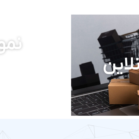
نمون
لاین