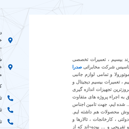
د
خ
–
ش
رند بیسیم ، تعمیرات تخصصی
خ
صدرا
م
وتورولا و تمامی لوازم جانبی
م ، تعمیرات بیسیم دیجیتال و
کد
وزترین تجهیزات اندازه گیری
ق به اجراء پروژه های متفاوت
تلفن
 … شده ایم، جهت تامین اجناس
تلف
روش محصولات هم داشته ایم.
ولتی ، کارخانجات ، تالارها و
تلفن
 تفریحی و … بوده¬اند که از