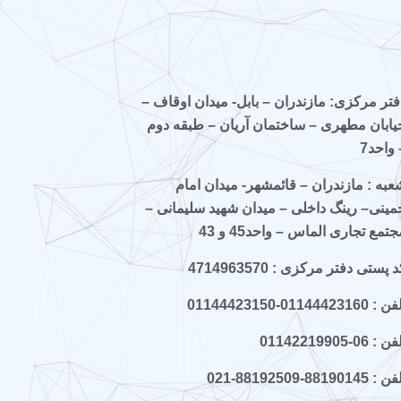
فتر مرکزی: مازندران – بابل- میدان اوقاف –
یابان مطهری – ساختمان آریان – طبقه دوم
 واحد7
عبه : مازندران – قائمشهر- میدان امام
مینی– رینگ داخلی – میدان شهید سلیمانی –
جتمع تجاری الماس – واحد45 و 43
 پستی دفتر مرکزی : 4714963570
 : 01144423160-01144423150
ن : 06-01142219905
 : 88190145-88192509-021