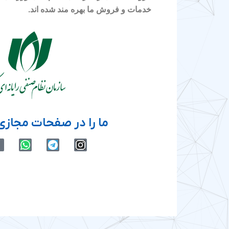
خدمات و فروش ما بهره مند شده اند.
ما را در صفحات مجازی 
W
T
I
h
e
n
a
l
s
t
e
t
s
g
a
a
r
g
p
a
r
p
m
a