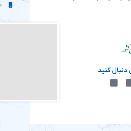
موب
دنبال کنید
M
M
-
-
i
i
c
c
o
o
n
n
-
-
e
a