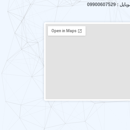
ایل : 09900607529