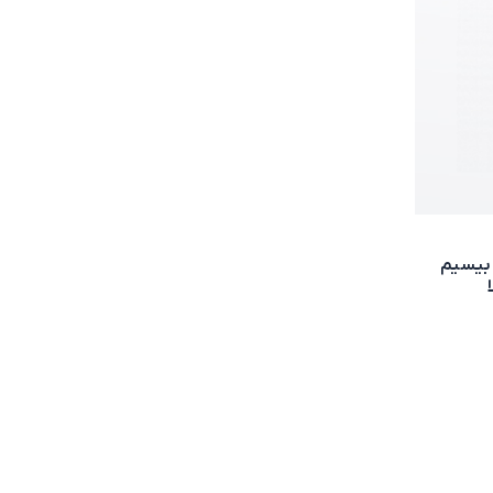
م هایترا PD985 UL913 | بیسیم