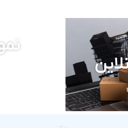
نمون
لاین