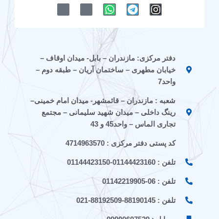
M
M
W
T
I
-
-
h
e
n
i
i
a
l
s
c
c
t
e
t
o
o
s
g
a
n
n
a
r
g
دفتر مرکزی: مازندران – بابل- میدان اوقاف –
-
-
p
a
r
خیابان مطهری – ساختمان آریان – طبقه دوم –
e
a
p
m
a
i
p
m
واحد7
t
a
شعبه : مازندران – قائمشهر- میدان امام خمینی–
a
r
a
a
رینگ داخلی – میدان شهید سلیمانی – مجتمع
t
تجاری الماس – واحد45 و 43
کد پستی دفتر مرکزی : 4714963570
تلفن : 01144423160-01144423150
تلفن : 06-01142219905
تلفن : 88190145-88192509-021