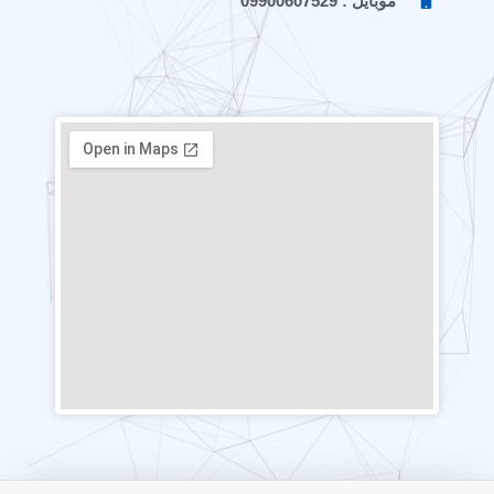
موبایل : 09900607529