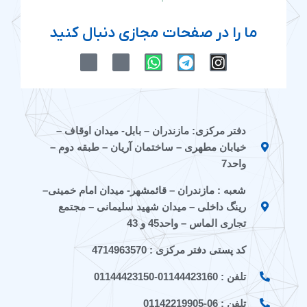
ما را در صفحات مجازی دنبال کنید
M
M
W
T
I
-
-
h
e
n
i
i
a
l
s
c
c
t
e
t
o
o
s
g
a
n
n
a
r
g
دفتر مرکزی: مازندران – بابل- میدان اوقاف –
-
-
p
a
r
خیابان مطهری – ساختمان آریان – طبقه دوم –
e
a
p
m
a
i
p
m
واحد7
t
a
شعبه : مازندران – قائمشهر- میدان امام خمینی–
a
r
a
a
رینگ داخلی – میدان شهید سلیمانی – مجتمع
t
تجاری الماس – واحد45 و 43
کد پستی دفتر مرکزی : 4714963570
تلفن : 01144423160-01144423150
تلفن : 06-01142219905