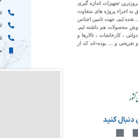
وزترین تجهیزات اندازه گیری
ق به اجراء پروژه های متفاوت
تلفن
 … شده ایم، جهت تامین اجناس
تلف
روش محصولات هم داشته ایم.
ولتی ، کارخانجات ، تالارها و
تلفن
 تفریحی و … بوده¬اند که از
موب
دنبال کنید
M
M
-
-