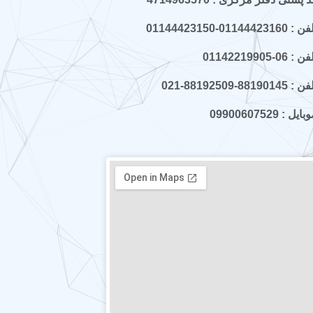
 : 01144423160-01144423150
ن : 06-01142219905
 : 88190145-88192509-021
ایل : 09900607529