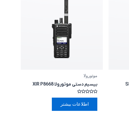
موتورولا
بیسیم دستی موتورولا XIR P8668
امتیاز
0
اطلاعات بیشتر
از
5