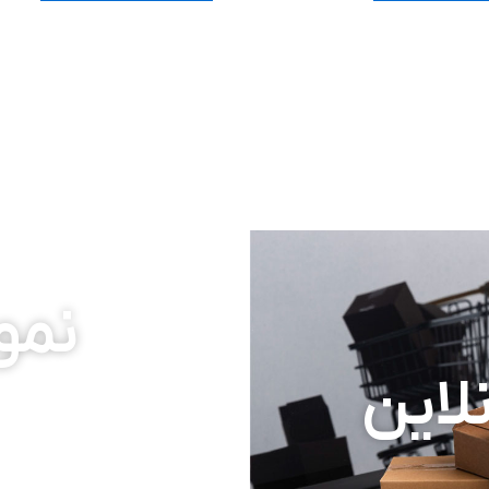
نمون
لاین