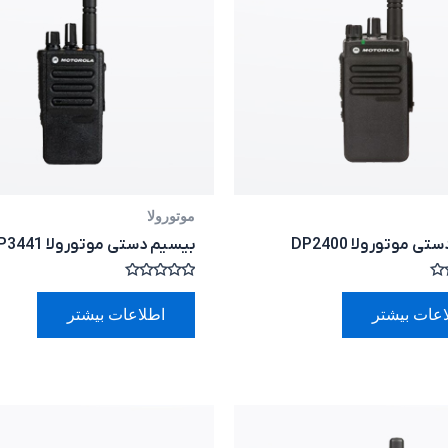
موتورولا
ی موتورولا DP2400
بیسیم دستی موتورولا DP3441
امتیاز
0
اعات بیشتر
اطلاعات بیشتر
از
5