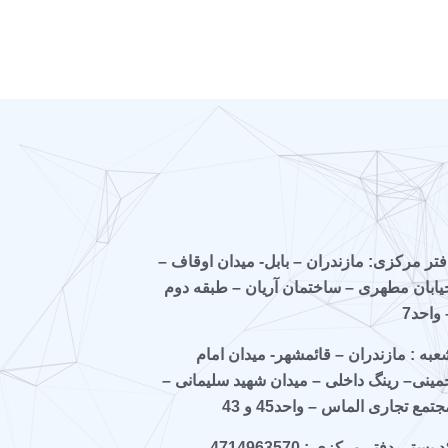
فتر مرکزی: مازندران – بابل- میدان اوقاف –
یابان مطهری – ساختمان آریان – طبقه دوم
 واحد7
عبه : مازندران – قائمشهر- میدان امام
مینی– رینگ داخلی – میدان شهید سلیمانی –
جتمع تجاری الماس – واحد45 و 43
 پستی دفتر مرکزی : 4714963570