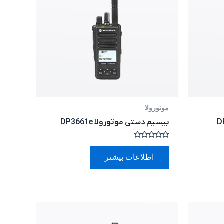
موتورولا
بیسیم دستی موتورولا DP3661e
امتیاز
0
اطلاعات بیشتر
از
5