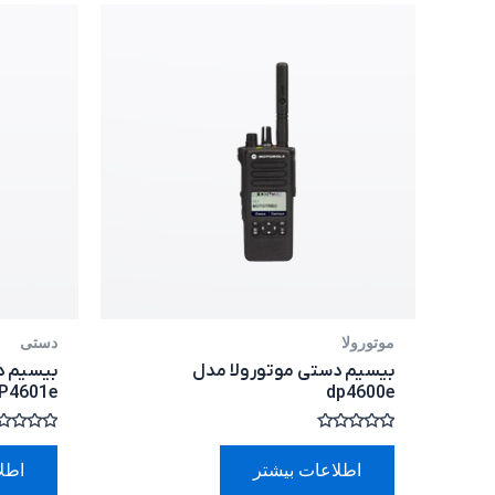
موتورولا
دستی
بیسیم دستی موتورولا مدل
بیسیم د
P4601e
dp4600e
امتیاز
امتیاز
0
0
اطلاعات بیشتر
اطل
از
از
5
5