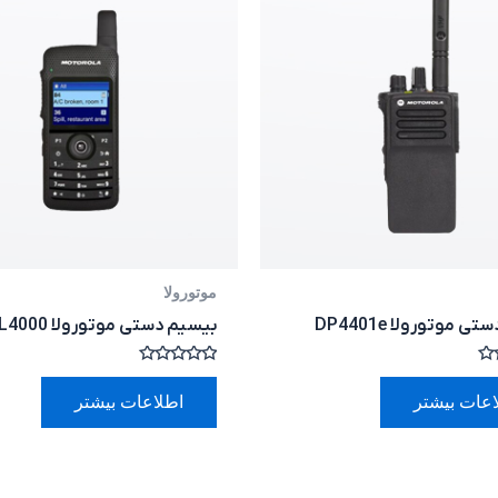
موتورولا
 موتورولا DP4401e
بیسیم دستی موتورولا SL4000
امتیاز
0
اعات بیشتر
اطلاعات بیشتر
از
5