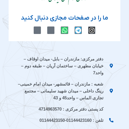
ما را در صفحات مجازی دنبال کنید
M
M
W
T
I
-
-
h
e
n
i
i
a
l
s
c
c
t
e
t
o
o
s
g
a
n
n
a
r
g
دفتر مرکزی: مازندران – بابل- میدان اوقاف –
-
-
p
a
r
خیابان مطهری – ساختمان آریان – طبقه دوم –
e
a
p
m
a
i
p
m
واحد7
t
a
شعبه : مازندران – قائمشهر- میدان امام خمینی–
a
r
a
a
رینگ داخلی – میدان شهید سلیمانی – مجتمع
t
تجاری الماس – واحد45 و 43
کد پستی دفتر مرکزی : 4714963570
تلفن : 01144423160-01144423150