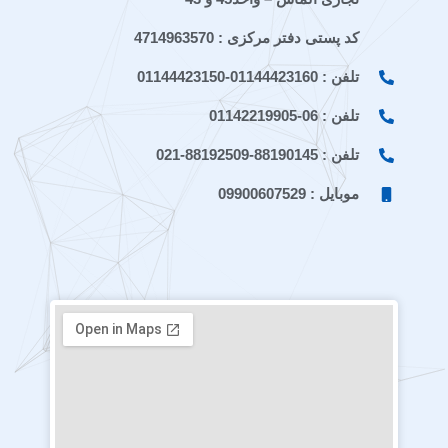
کد پستی دفتر مرکزی : 4714963570
تلفن : 01144423160-01144423150
تلفن : 06-01142219905
تلفن : 88190145-88192509-021
موبایل : 09900607529