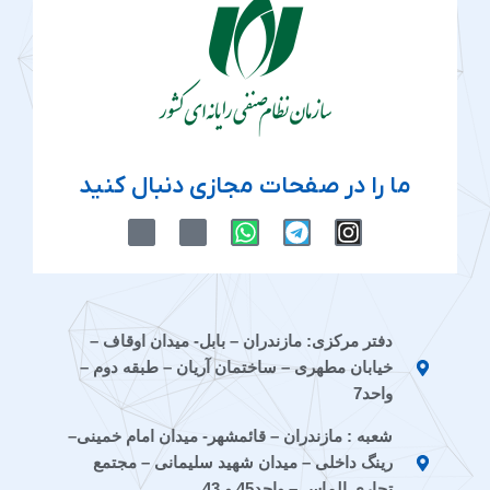
ما را در صفحات مجازی دنبال کنید
M
M
W
T
I
-
-
h
e
n
i
i
a
l
s
c
c
t
e
t
o
o
s
g
a
n
n
a
r
g
دفتر مرکزی: مازندران – بابل- میدان اوقاف –
-
-
p
a
r
خیابان مطهری – ساختمان آریان – طبقه دوم –
e
a
p
m
a
i
p
m
واحد7
t
a
شعبه : مازندران – قائمشهر- میدان امام خمینی–
a
r
a
a
رینگ داخلی – میدان شهید سلیمانی – مجتمع
t
تجاری الماس – واحد45 و 43