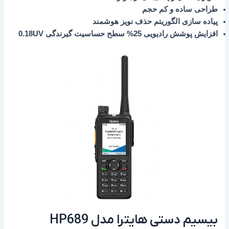
طراحی ساده و کم حجم
پیاده سازی الگوریتم حذف نویز هوشمند
افزایش پوشش رادیویی 25% سطح حساسیت گیرندگی 0.18UV
بیسیم دستی هایترا مدل HP689