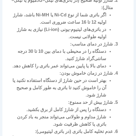
شارژ اولیه صحیح (در باتری‌های نیکل–کادمیوم یا نیکل–
متال):
اگر باتری شما از نوع Ni-Cd یا Ni-MH باشد، شارژ
اولیه 12 تا 16 ساعت ضروری است.
در باتری‌های لیتیوم-یونی (Li-ion) نیازی به شارژ
اولیه طولانی نیست.
شارژ در دمای مناسب:
دستگاه را در محیطی با دمای بین 10 تا 30 درجه
سانتی‌گراد شارژ کنید.
دمای بالا یا پایین می‌تواند عمر باتری را کاهش دهد.
شارژ در زمان خاموش بودن:
بهتر است در حین شارژ از دستگاه استفاده نکنید یا
آن را خاموش کنید تا باتری به طور کامل و صحیح
شارژ شود.
شارژ بیش از حد ممنوع:
دستگاه را پس از شارژ کامل از برق بکشید.
شارژ مداوم و طولانی می‌تواند منجر به باد کردن
باتری یا کاهش ظرفیت شود.
عدم تخلیه کامل باتری (در باتری لیتیومی):