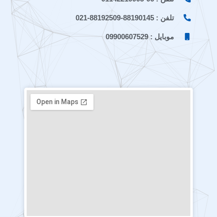
تلفن : 88190145-88192509-021
موبایل : 09900607529