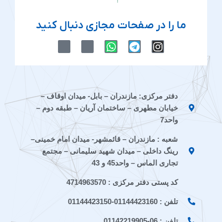
ما را در صفحات مجازی دنبال کنید
M
M
W
T
I
-
-
h
e
n
i
i
a
l
s
c
c
t
e
t
o
o
s
g
a
n
n
a
r
g
دفتر مرکزی: مازندران – بابل- میدان اوقاف –
-
-
p
a
r
خیابان مطهری – ساختمان آریان – طبقه دوم –
e
a
p
m
a
i
p
m
واحد7
t
a
شعبه : مازندران – قائمشهر- میدان امام خمینی–
a
r
a
a
رینگ داخلی – میدان شهید سلیمانی – مجتمع
t
تجاری الماس – واحد45 و 43
کد پستی دفتر مرکزی : 4714963570
تلفن : 01144423160-01144423150
تلفن : 06-01142219905