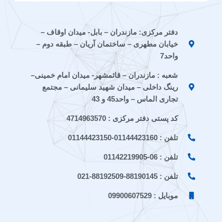
c
c
t
e
t
o
o
s
g
a
n
n
a
r
g
دفتر مرکزی: مازندران – بابل- میدان اوقاف –
-
-
p
a
r
خیابان مطهری – ساختمان آریان – طبقه دوم –
e
a
p
m
a
i
p
m
واحد7
t
a
شعبه : مازندران – قائمشهر- میدان امام خمینی–
a
r
a
a
رینگ داخلی – میدان شهید سلیمانی – مجتمع
t
تجاری الماس – واحد45 و 43
کد پستی دفتر مرکزی : 4714963570
تلفن : 01144423160-01144423150
تلفن : 06-01142219905
تلفن : 88190145-88192509-021
موبایل : 09900607529