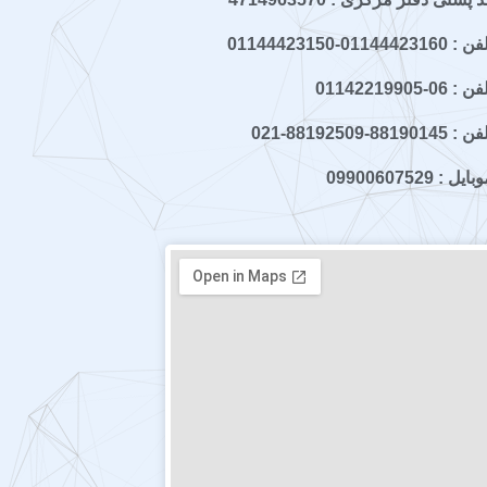
 : 01144423160-01144423150
ن : 06-01142219905
 : 88190145-88192509-021
ایل : 09900607529