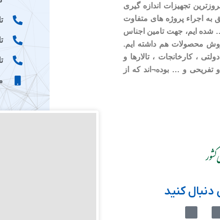
وزترین تجهیزات اندازه گیری
ق به اجراء پروژه های متفاوت
تلفن
 … شده ایم، جهت تامین اجناس
تلف
روش محصولات هم داشته ایم.
ولتی ، کارخانجات ، تالارها و
تلفن
 تفریحی و … بوده¬اند که از
موب
دنبال کنید
M
M
-
-