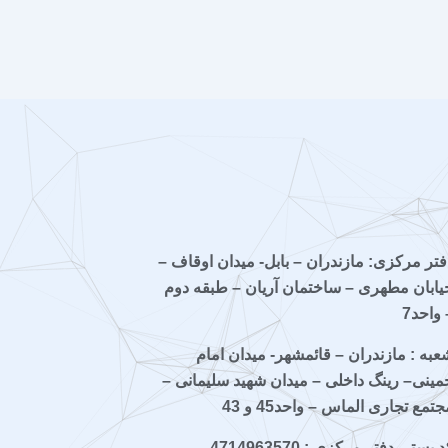
فتر مرکزی: مازندران – بابل- میدان اوقاف –
یابان مطهری – ساختمان آریان – طبقه دوم
 واحد7
عبه : مازندران – قائمشهر- میدان امام
مینی– رینگ داخلی – میدان شهید سلیمانی –
جتمع تجاری الماس – واحد45 و 43
 پستی دفتر مرکزی : 4714963570