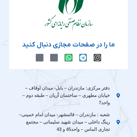
ما را در صفحات مجازی دنبال کنید
M
M
W
T
I
-
-
h
e
n
i
i
a
l
s
c
c
t
e
t
o
o
s
g
a
n
n
a
r
g
دفتر مرکزی: مازندران – بابل- میدان اوقاف –
-
-
p
a
r
خیابان مطهری – ساختمان آریان – طبقه دوم –
e
a
p
m
a
i
p
m
واحد7
t
a
شعبه : مازندران – قائمشهر- میدان امام خمینی–
a
r
a
a
رینگ داخلی – میدان شهید سلیمانی – مجتمع
t
تجاری الماس – واحد45 و 43