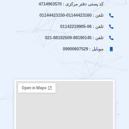
کد پستی دفتر مرکزی : 4714963570
تلفن : 01144423160-01144423150
تلفن : 06-01142219905
تلفن : 88190145-88192509-021
موبایل : 09900607529