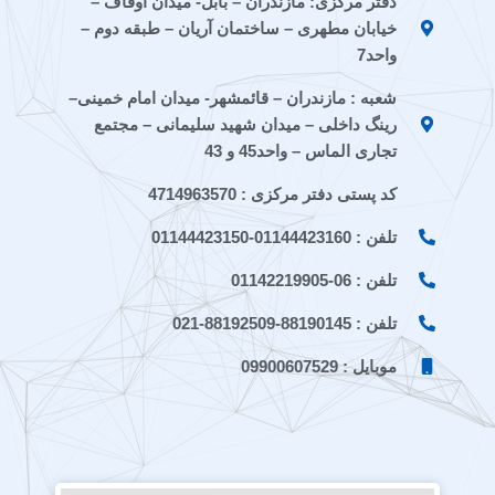
دفتر مرکزی: مازندران – بابل- میدان اوقاف –
-
-
p
a
r
خیابان مطهری – ساختمان آریان – طبقه دوم –
e
a
p
m
a
i
p
m
واحد7
t
a
شعبه : مازندران – قائمشهر- میدان امام خمینی–
a
r
a
a
رینگ داخلی – میدان شهید سلیمانی – مجتمع
t
تجاری الماس – واحد45 و 43
کد پستی دفتر مرکزی : 4714963570
تلفن : 01144423160-01144423150
تلفن : 06-01142219905
تلفن : 88190145-88192509-021
موبایل : 09900607529