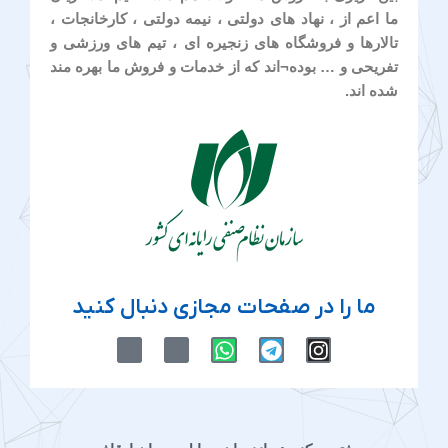
ما اعم از ، نهاد های دولتی ، نیمه دولتی ، کارخانجات ،
تالارها و فروشگاه های زنجیره ای ، تیم های ورزشی و
تفریحی و … بوده¬اند که از خدمات و فروش ما بهره مند
شده اند.
ما را در صفحات مجازی دنبال کنید
M
M
W
T
I
-
-
h
e
n
i
i
a
l
s
c
c
t
e
t
o
o
s
g
a
n
n
a
r
g