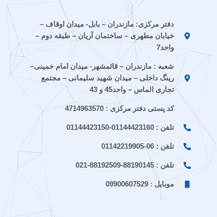
o
o
s
g
a
n
n
a
r
g
دفتر مرکزی: مازندران – بابل- میدان اوقاف –
-
-
p
a
r
خیابان مطهری – ساختمان آریان – طبقه دوم –
e
a
p
m
a
i
p
m
واحد7
t
a
شعبه : مازندران – قائمشهر- میدان امام خمینی–
a
r
a
a
رینگ داخلی – میدان شهید سلیمانی – مجتمع
t
تجاری الماس – واحد45 و 43
کد پستی دفتر مرکزی : 4714963570
تلفن : 01144423160-01144423150
تلفن : 06-01142219905
تلفن : 88190145-88192509-021
موبایل : 09900607529